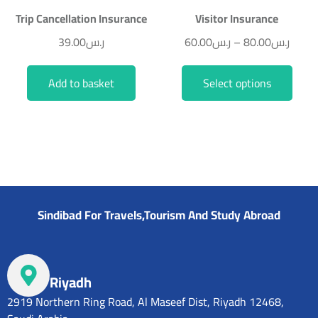
Trip Cancellation Insurance
Visitor Insurance
39.00
ر.س
60.00
ر.س
–
80.00
ر.س
Add to basket
Select options
Sindibad For Travels,Tourism And Study Abroad
Riyadh
2919 Northern Ring Road, Al Maseef Dist, Riyadh 12468,