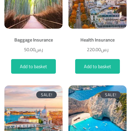
Baggage Insurance
Health Insurance
50.00
ر.س
220.00
ر.س
Add to basket
Add to basket
SALE!
SALE!