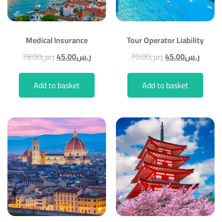
Medical Insurance
Tour Operator Liability
78.00
ر.س
45.00
ر.س
70.00
ر.س
45.00
ر.س
Add to basket
Add to basket