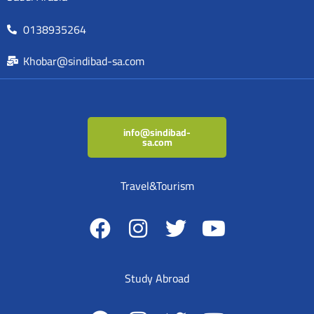
0138935264
Khobar@sindibad-sa.com
info@sindibad-
sa.com
Travel&Tourism
Study Abroad