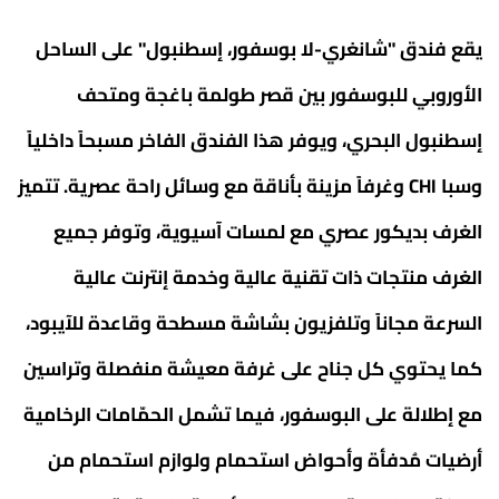
يقع فندق "شانغري-لا بوسفور، إسطنبول" على الساحل
الأوروبي للبوسفور بين قصر طولمة باغجة ومتحف
إسطنبول البحري، ويوفر هذا الفندق الفاخر مسبحاً داخلياً
وسبا CHI وغرفاً مزينة بأناقة مع وسائل راحة عصرية. تتميز
الغرف بديكور عصري مع لمسات آسيوية، وتوفر جميع
الغرف منتجات ذات تقنية عالية وخدمة إنترنت عالية
السرعة مجاناً وتلفزيون بشاشة مسطحة وقاعدة للآيبود،
كما يحتوي كل جناح على غرفة معيشة منفصلة وتراسين
مع إطلالة على البوسفور، فيما تشمل الحمّامات الرخامية
أرضيات مُدفأة وأحواض استحمام ولوازم استحمام من