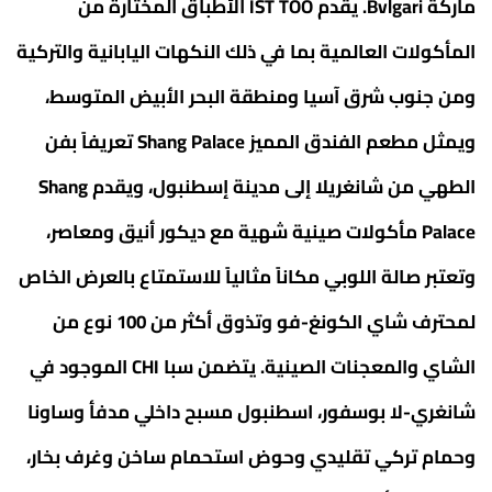
ماركة Bvlgari. يقدم IST TOO الأطباق المختارة من
المأكولات العالمية بما في ذلك النكهات اليابانية والتركية
ومن جنوب شرق آسيا ومنطقة البحر الأبيض المتوسط،
ويمثل مطعم الفندق المميز Shang Palace تعريفاً بفن
الطهي من شانغريلا إلى مدينة إسطنبول، ويقدم Shang
Palace مأكولات صينية شهية مع ديكور أنيق ومعاصر،
وتعتبر صالة اللوبي مكاناً مثالياً للاستمتاع بالعرض الخاص
لمحترف شاي الكونغ-فو وتذوق أكثر من 100 نوع من
الشاي والمعجنات الصينية. يتضمن سبا CHI الموجود في
شانغري-لا بوسفور، اسطنبول مسبح داخلي مدفأ وساونا
وحمام تركي تقليدي وحوض استحمام ساخن وغرف بخار،