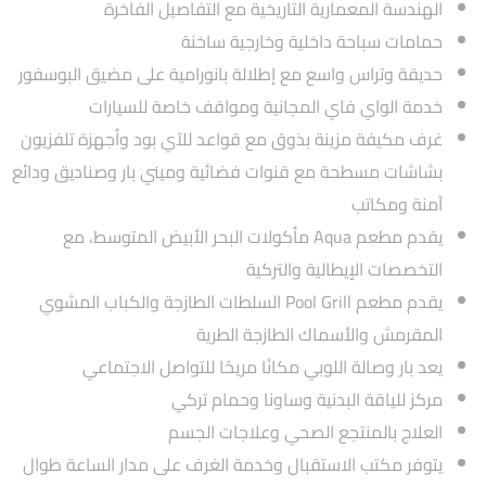
الهندسة المعمارية التاريخية مع التفاصيل الفاخرة
حمامات سباحة داخلية وخارجية ساخنة
حديقة وتراس واسع مع إطلالة بانورامية على مضيق البوسفور
خدمة الواي فاي المجانية ومواقف خاصة للسيارات
غرف مكيفة مزينة بذوق مع قواعد للآي بود وأجهزة تلفزيون
بشاشات مسطحة مع قنوات فضائية وميني بار وصناديق ودائع
آمنة ومكاتب
يقدم مطعم Aqua مأكولات البحر الأبيض المتوسط، مع
التخصصات الإيطالية والتركية
يقدم مطعم Pool Grill السلطات الطازجة والكباب المشوي
المقرمش والأسماك الطازجة الطرية
يعد بار وصالة اللوبي مكانًا مريحًا للتواصل الاجتماعي
مركز للياقة البدنية وساونا وحمام تركي
العلاج بالمنتجع الصحي وعلاجات الجسم
يتوفر مكتب الاستقبال وخدمة الغرف على مدار الساعة طوال