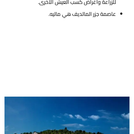
للزراعة وأغراض كسب العيش الأخرى.
عاصمة جزر المالديف هي ماليه.