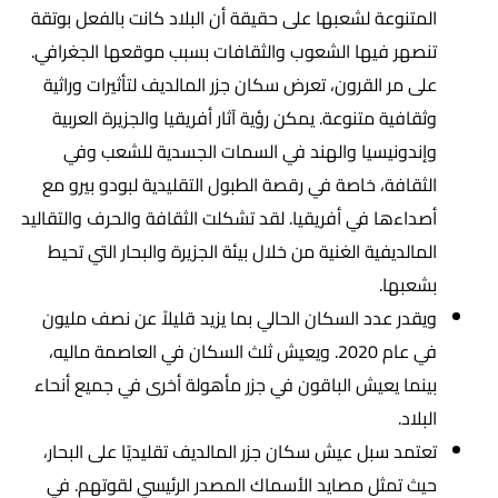
المتنوعة لشعبها على حقيقة أن البلاد كانت بالفعل بوتقة
تنصهر فيها الشعوب والثقافات بسبب موقعها الجغرافي.
على مر القرون، تعرض سكان جزر المالديف لتأثيرات وراثية
وثقافية متنوعة. يمكن رؤية آثار أفريقيا والجزيرة العربية
وإندونيسيا والهند في السمات الجسدية للشعب وفي
الثقافة، خاصة في رقصة الطبول التقليدية لبودو بيرو مع
أصداءها في أفريقيا. لقد تشكلت الثقافة والحرف والتقاليد
المالديفية الغنية من خلال بيئة الجزيرة والبحار التي تحيط
بشعبها.
ويقدر عدد السكان الحالي بما يزيد قليلاً عن نصف مليون
في عام 2020. ويعيش ثلث السكان في العاصمة ماليه،
بينما يعيش الباقون في جزر مأهولة أخرى في جميع أنحاء
البلاد.
تعتمد سبل عيش سكان جزر المالديف تقليديًا على البحار،
حيث تمثل مصايد الأسماك المصدر الرئيسي لقوتهم. في