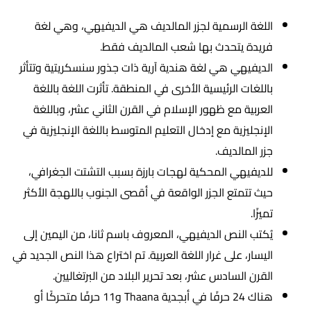
اللغة الرسمية لجزر المالديف هي الديفيهي، وهي لغة
فريدة يتحدث بها شعب المالديف فقط.
الديفيهي هي لغة هندية آرية ذات جذور سنسكريتية وتتأثر
باللغات الرئيسية الأخرى في المنطقة. تأثرت اللغة باللغة
العربية مع ظهور الإسلام في القرن الثاني عشر، وباللغة
الإنجليزية مع إدخال التعليم المتوسط باللغة الإنجليزية في
جزر المالديف.
للديفيهي المحكية لهجات بارزة بسبب التشتت الجغرافي،
حيث تتمتع الجزر الواقعة في أقصى الجنوب باللهجة الأكثر
تميزًا.
يُكتب النص الديفيهي، المعروف باسم ثانا، من اليمين إلى
اليسار، على غرار اللغة العربية. تم اختراع هذا النص الجديد في
القرن السادس عشر، بعد تحرير البلاد من البرتغاليين.
هناك 24 حرفًا في أبجدية Thaana و11 حرفًا متحركًا أو