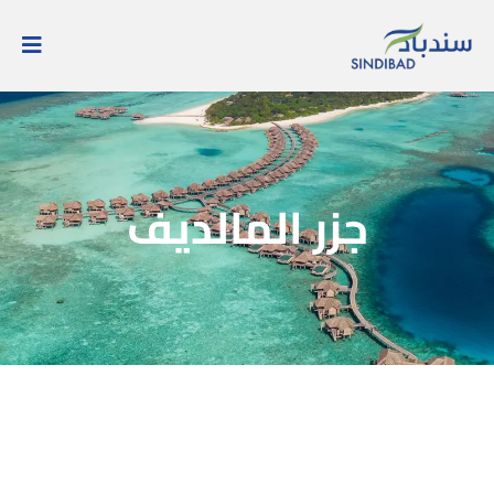
جزر المالديف