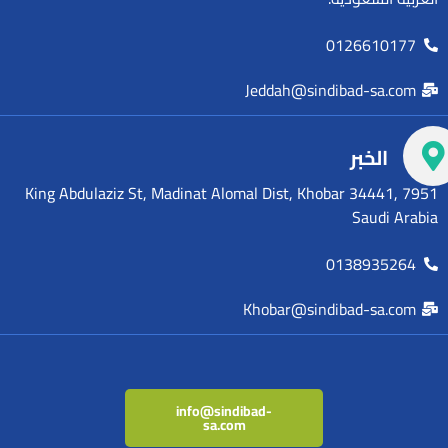
0126610177
Jeddah@sindibad-sa.com
الخبر
7951 King Abdulaziz St, Madinat Alomal Dist, Khobar 34441,
Saudi Arabia
0138935264
Khobar@sindibad-sa.com
info@sindibad-
sa.com