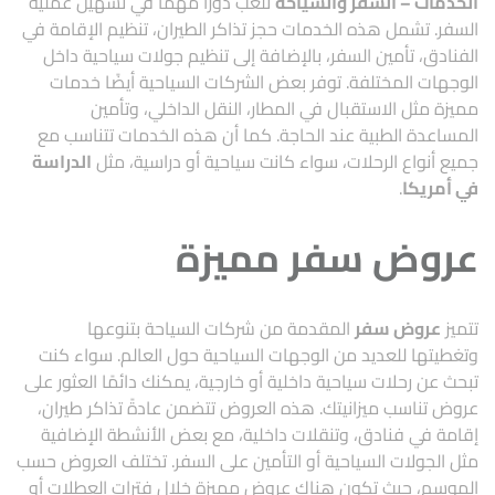
الخدمات –
السفر والسياحة
تلعب دورًا مهمًا في تسهيل عملية
السفر. تشمل هذه الخدمات حجز تذاكر الطيران، تنظيم الإقامة في
الفنادق، تأمين السفر، بالإضافة إلى تنظيم جولات سياحية داخل
الوجهات المختلفة. توفر بعض الشركات السياحية أيضًا خدمات
مميزة مثل الاستقبال في المطار، النقل الداخلي، وتأمين
المساعدة الطبية عند الحاجة. كما أن هذه الخدمات تتناسب مع
جميع أنواع الرحلات، سواء كانت سياحية أو دراسية، مثل
الدراسة
في أمريكا
.
عروض سفر مميزة
تتميز
عروض سفر
المقدمة من شركات السياحة بتنوعها
وتغطيتها للعديد من الوجهات السياحية حول العالم. سواء كنت
تبحث عن رحلات سياحية داخلية أو خارجية، يمكنك دائمًا العثور على
عروض تناسب ميزانيتك. هذه العروض تتضمن عادةً تذاكر طيران،
إقامة في فنادق، وتنقلات داخلية، مع بعض الأنشطة الإضافية
مثل الجولات السياحية أو التأمين على السفر. تختلف العروض حسب
الموسم، حيث تكون هناك عروض مميزة خلال فترات العطلات أو