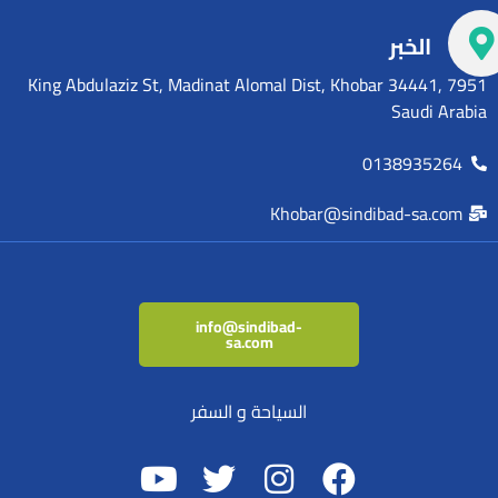
الخبر
7951 King Abdulaziz St, Madinat Alomal Dist, Khobar 34441,
Saudi Arabia
0138935264
Khobar@sindibad-sa.com
info@sindibad-
sa.com
السياحة و السفر